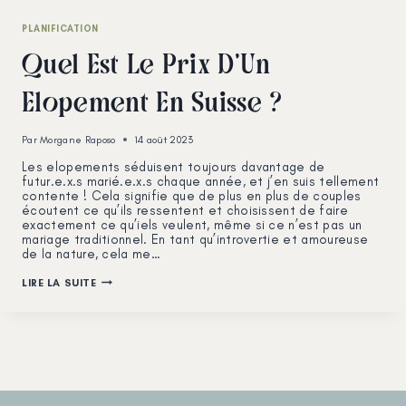
PLANIFICATION
Quel Est Le Prix D’Un
Elopement En Suisse ?
Par
Morgane Raposo
14 août 2023
Les elopements séduisent toujours davantage de
futur.e.x.s marié.e.x.s chaque année, et j’en suis tellement
contente ! Cela signifie que de plus en plus de couples
écoutent ce qu’ils ressentent et choisissent de faire
exactement ce qu’iels veulent, même si ce n’est pas un
mariage traditionnel. En tant qu’introvertie et amoureuse
de la nature, cela me…
QUEL
LIRE LA SUITE
EST
LE
PRIX
D’UN
ELOPEMENT
EN
SUISSE
?